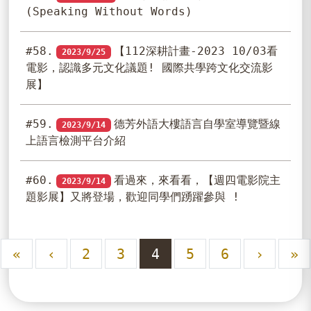
(Speaking Without Words)
#58.
【112深耕計畫-2023 10/03看
2023/9/25
電影，認識多元文化議題! 國際共學跨文化交流影
展】
#59.
德芳外語大樓語言自學室導覽暨線
2023/9/14
上語言檢測平台介紹
#60.
看過來，來看看，【週四電影院主
2023/9/14
題影展】又將登場，歡迎同學們踴躍參與 !
«
‹
2
3
4
5
6
›
»