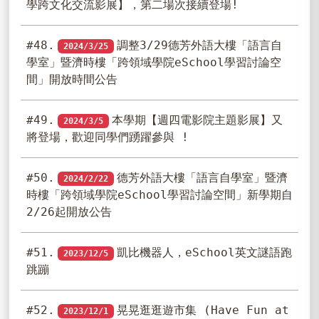
學跨文化交流影展】，第二場次接續登場!
#48.
調整3/29德芳外語大樓「語言自
2024/3/25
學室」暨濟時樓「跨領域學院eSchool學習討論空
間」開放時間公告
#49.
本學期【週四電影院主題影展】又
2024/3/5
將登場，歡迎同學們踴躍參與 !
#50.
德芳外語大樓「語言自學室」暨濟
2024/2/22
時樓「跨領域學院eSchool學習討論空間」新學期自
2/26起開放公告
#51.
凱比機器人，eSchool英文謎語跑
2023/12/5
跳蹦
#52.
晃晃逛逛遊市集 (Have Fun at
2023/12/1