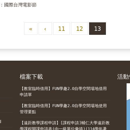
展：國際台灣電影節
«
‹
11
12
13
檔案下載
活動
【教室臨時借用】FUN學趣2.0自學空間場地借用
申請單
【教室臨時借用】FUN學趣2.0自學空間場地使用
管理要點
d
【遠距教學課程申請】[課程申請]輔仁大學遠距教
學課程開課申請表(由一級單位彙填)(114學年暑