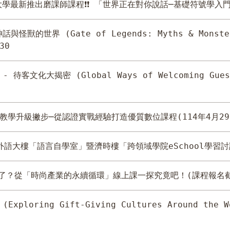
仁大學最新推出磨課師課程❗❗ 「世界正在對你說話─基礎符號學入
怪獸的世界 (Gate of Legends: Myths & Monste
30
待客文化大揭密 (Global Ways of Welcoming Guest
教學升級撇步─從認證實戰經驗打造優質數位課程(114年4月29日(
芳外語大樓「語言自學室」暨濟時樓「跨領域學院eSchool學
了？從「時尚產業的永續循環」線上課一探究竟吧！(課程報名截止：
xploring Gift-Giving Cultures Around the W