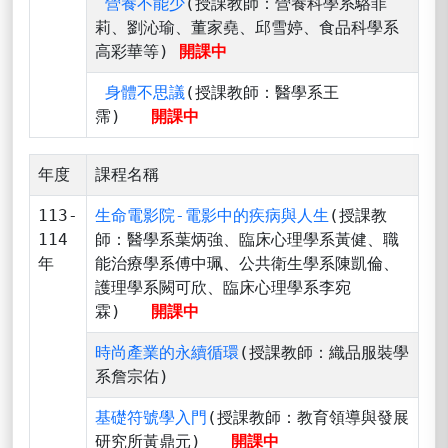
營養不能少
(授課教師：營養科學系駱菲
莉、劉沁瑜、董家堯、邱雪婷、食品科學系
高彩華等)
開課中
身體不思議
(授課教師：醫學系王
霈)
開課中
年度
課程名稱
113-
生命電影院-電影中的疾病與人生
(授課教
114
師：醫學系葉炳強、臨床心理學系黃健、職
年
能治療學系傅中珮、公共衛生學系陳凱倫、
護理學系闕可欣、臨床心理學系李宛
霖)
開課中
時尚產業的永續循環
(授課教師：織品服裝學
系詹宗佑)
基礎符號學入門
(授課教師：教育領導與發展
研究所黃鼎元)
開課中