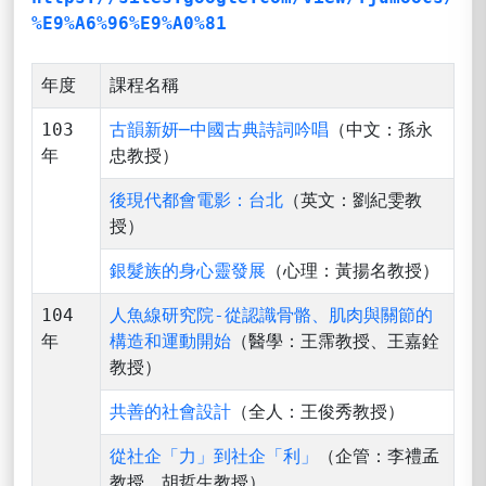
%E9%A6%96%E9%A0%81
年度
課程名稱
103
古韻新妍─中國古典詩詞吟唱
（中文：孫永
年
忠教授）
後現代都會電影：台北
（英文：劉紀雯教
授）
銀髮族的身心靈發展
（心理：黃揚名教授）
104
人魚線研究院-從認識骨骼、肌肉與關節的
年
構造和運動開始
（醫學：王霈教授、王嘉銓
教授）
共善的社會設計
（全人：王俊秀教授）
從社企「力」到社企「利」
（企管：李禮孟
教授、胡哲生教授）