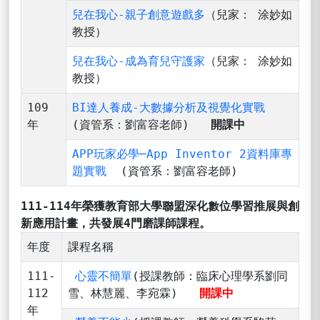
兒在我心-親子創意遊戲多
（兒家： 涂妙如
教授）
兒在我心-成為育兒守護家
（兒家： 涂妙如
教授）
109
BI達人養成-大數據分析及視覺化實戰
年
(資管系：劉富容老師)
開課中
APP玩家必學─App Inventor 2資料庫專
題實戰
(資管系：劉富容老師)
111-114年榮獲教育部大學聯盟深化數位學習推展與創
新應用計畫，共發展4門磨課師課程。
年度
課程名稱
111-
心靈不簡單
(授課教師：臨床心理學系劉同
112
雪、林慧麗、李宛霖)
開課中
年