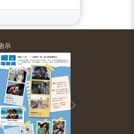
告示
evious
Next