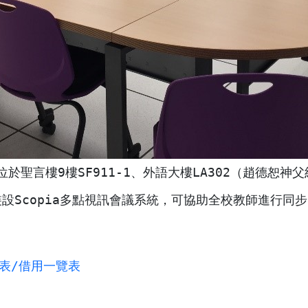
於聖言樓9樓SF911-1、外語大樓LA302（趙德恕神
部皆裝設Scopia多點視訊會議系統，可協助全校教師進行
表/借用一覽表