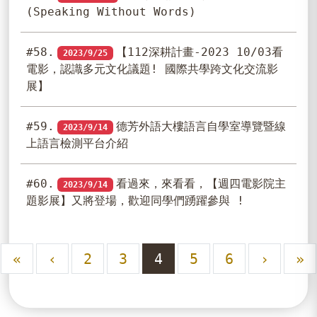
(Speaking Without Words)
#58.
【112深耕計畫-2023 10/03看
2023/9/25
電影，認識多元文化議題! 國際共學跨文化交流影
展】
#59.
德芳外語大樓語言自學室導覽暨線
2023/9/14
上語言檢測平台介紹
#60.
看過來，來看看，【週四電影院主
2023/9/14
題影展】又將登場，歡迎同學們踴躍參與 !
«
‹
2
3
4
5
6
›
»