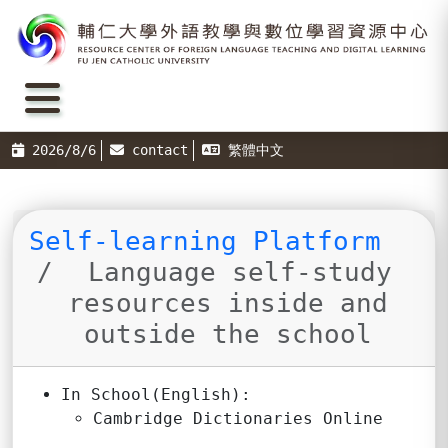
2026/8/6
contact
繁體中文
Self-learning Platform
Language self-study
resources inside and
outside the school
In School(English):
Cambridge Dictionaries Online